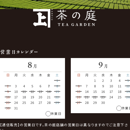
営業日カレンダー
8
9
月
月
日
月
火
水
木
金
土
日
月
火
水
木
金
土
1
1
2
3
4
5
2
3
4
5
6
7
8
6
7
8
9
10
11
12
9
10
11
12
13
14
15
13
14
15
16
17
18
19
16
17
18
19
20
21
22
20
21
22
23
24
25
26
23
24
25
26
27
28
29
27
28
29
30
30
31
休業
休業日
【通信販売】の営業日です。茶の庭店舗の営業日は異なりますのでご注意下さ
い。