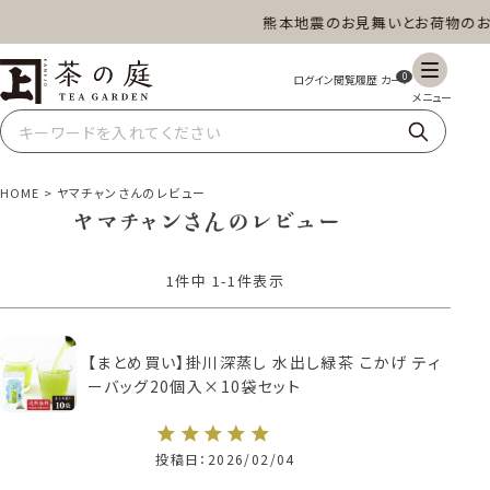
熊本地震のお見舞いとお荷物のお
茶の庭オンラインショップ
ギフト
特上高級茶
深蒸し茶
水出し茶
0
玄米茶
ほうじ茶
抹茶
紅茶
HOME
ヤマチャンさんのレビュー
ヤマチャンさんのレビュー
1
件中
1
-
1
件表示
スイーツ
雑貨
業務用
商品一覧
【まとめ買い】掛川深蒸し 水出し緑茶 こかげ ティ
ーバッグ20個入×10袋セット
投稿日
2026/02/04