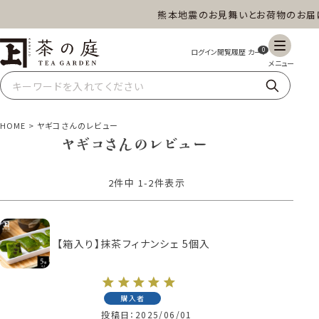
熊本地震のお見舞いとお荷物のお届け
茶の庭オンラインショップ
ギフト
特上高級茶
深蒸し茶
水出し茶
0
玄米茶
ほうじ茶
抹茶
紅茶
HOME
ヤギコさんのレビュー
ヤギコさんのレビュー
2
件中
1
-
2
件表示
スイーツ
雑貨
業務用
商品一覧
【箱入り】抹茶フィナンシェ 5個入
購入者
投稿日
2025/06/01