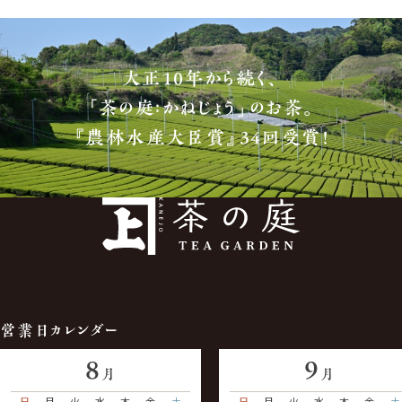
大正10年から続く、
「茶の庭：かねじょう」のお茶。
『農林水産大臣賞』34回受賞！
営業日カレンダー
8
9
月
月
日
月
火
水
木
金
土
日
月
火
水
木
金
土