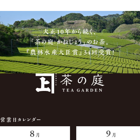
大正10年から続く、
「茶の庭：かねじょう」のお茶。
『農林水産大臣賞』34回受賞！
営業日カレンダー
8
9
月
月