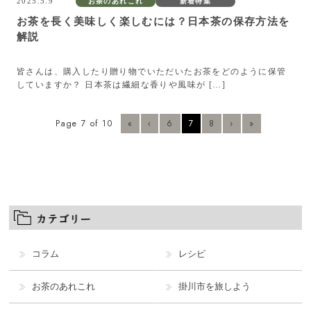
2025.5.9
お茶のあれこれ
新着特集
お茶を長く美味しく楽しむには？日本茶の保存方法を
解説
皆さんは、購入したり贈り物でいただいたお茶をどのように保管
していますか？ 日本茶は繊細な香りや風味が […]
Page 7 of 10
«
‹
6
7
8
›
»
コラム
レシピ
お茶のあれこれ
掛川市を旅しよう