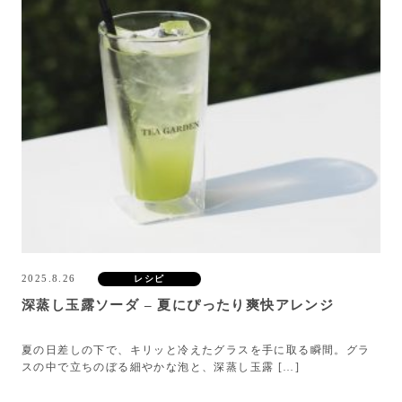
2025.8.26
レシピ
深蒸し玉露ソーダ – 夏にぴったり爽快アレンジ
夏の日差しの下で、キリッと冷えたグラスを手に取る瞬間。グラ
スの中で立ちのぼる細やかな泡と、深蒸し玉露 […]