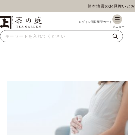
熊本地震のお見舞いとお荷物の
茶の庭オンラインショップ
ギフト
特上高級茶
深蒸し茶
水出し茶
玄米茶
ほうじ茶
抹茶
紅茶
スイーツ
雑貨
業務用
商品一覧