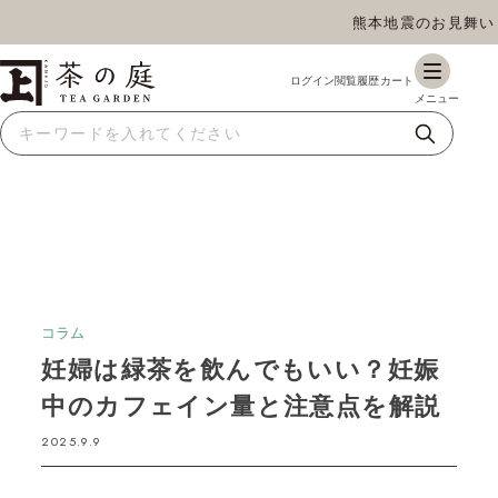
熊本地震のお見舞いとお
茶の庭オンラインショップ
ギフト
特上高級茶
深蒸し茶
水出し茶
玄米茶
ほうじ茶
抹茶
紅茶
スイーツ
雑貨
業務用
商品一覧
コラム
妊婦は緑茶を飲んでもいい？妊娠
中のカフェイン量と注意点を解説
2025.9.9