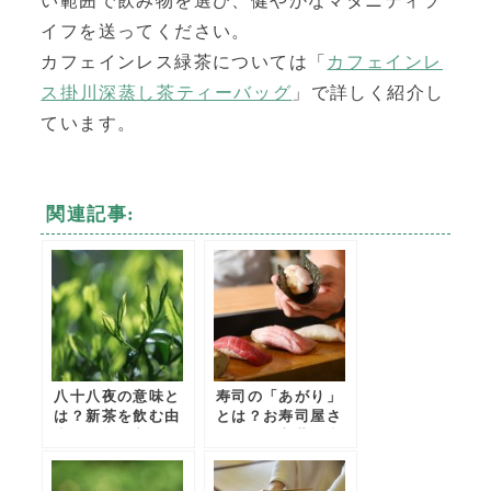
い範囲で飲み物を選び、健やかなマタニティラ
イフを送ってください。
カフェインレス緑茶については「
カフェインレ
ス掛川深蒸し茶ティーバッグ
」で詳しく紹介し
ています。
関連記事:
八十八夜の意味と
寿司の「あがり」
は？新茶を飲む由
とは？お寿司屋さ
来や縁起が良い理
んで使う言葉の意
由を解説
味や由来を解説