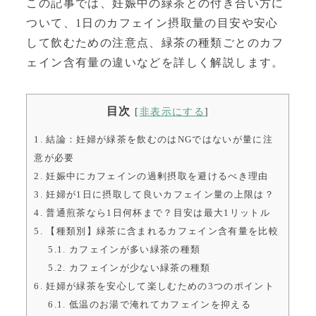
この記事では、妊娠中の緑茶との付き合い方に
ついて、1日のカフェイン摂取量の目安や安心
して飲むための注意点、緑茶の種類ごとのカフ
ェイン含有量の違いなどを詳しく解説します。
目次
[
非表示にする
]
1.
結論：妊婦が緑茶を飲むのはNGではないが量に注
意が必要
2.
妊娠中にカフェインの過剰摂取を避けるべき理由
3.
妊婦が1日に摂取して良いカフェイン量の上限は？
4.
普通煎茶なら1日何杯まで？目安は最大1リットル
5.
【種類別】緑茶に含まれるカフェイン含有量を比較
5.1.
カフェインが多い緑茶の種類
5.2.
カフェインが少ない緑茶の種類
6.
妊婦が緑茶を安心して楽しむための3つのポイント
6.1.
低温のお湯で淹れてカフェインを抑える