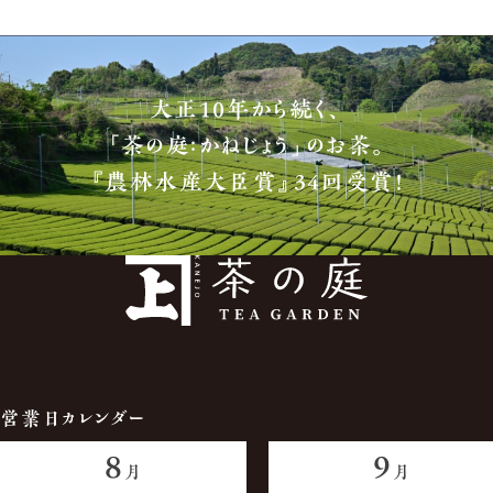
大正10年から続く、
「茶の庭：かねじょう」のお茶。
『農林水産大臣賞』34回受賞！
営業日カレンダー
8
9
月
月