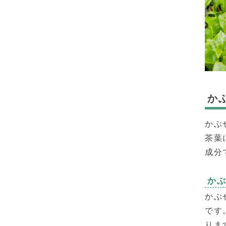
か
かぶ
茶葉
成分
か
かぶ
です
りま