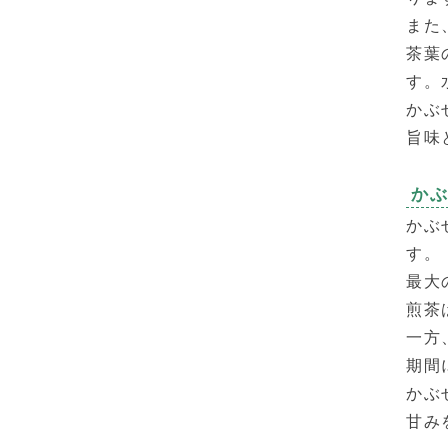
また
茶葉
す。
かぶ
旨味
か
かぶ
す。
最大
煎茶
一方
期間
かぶ
甘み