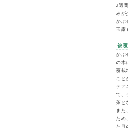
2週
みが
かぶ
玉露
被
かぶ
の木
覆栽
こと
テア
で、
茶と
また
ため
た目