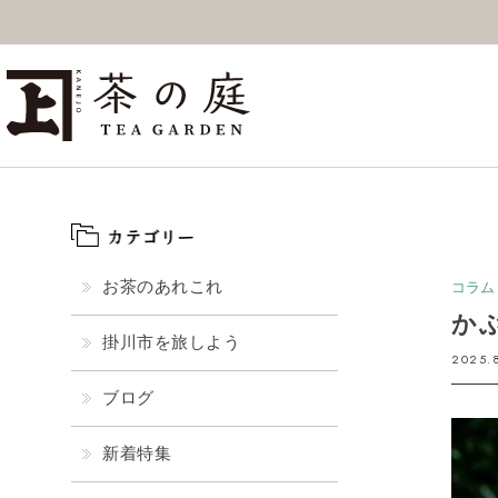
ギフト
特上高級茶
深
茶の庭オンラインショップ
抹茶
紅茶
ス
お茶のあれこれ
コラム
か
掛川市を旅しよう
2025.
ブログ
新着特集