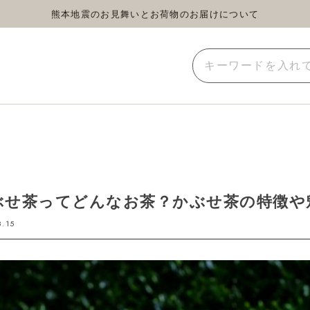
熊本地震のお見舞いとお荷物のお届けについて
蒸し茶
水出し茶
玄米茶
イーツ
雑貨
業務用
ぶせ茶ってどんなお茶？かぶせ茶の特徴や
8.15