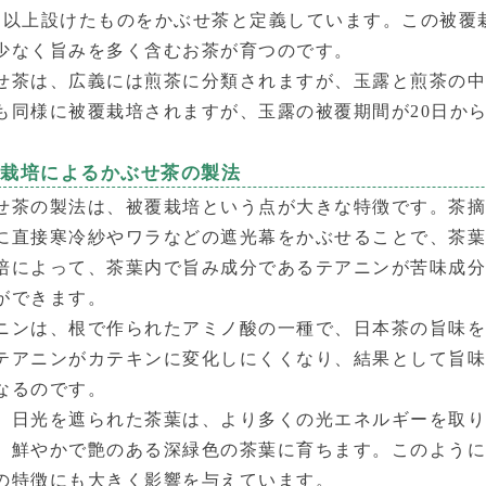
間以上設けたものをかぶせ茶と定義しています。この被覆
少なく旨みを多く含むお茶が育つのです。
せ茶は、広義には煎茶に分類されますが、玉露と煎茶の
も同様に被覆栽培されますが、玉露の被覆期間が20日から
覆栽培によるかぶせ茶の製法
せ茶の製法は、被覆栽培という点が大きな特徴です。茶摘
に直接寒冷紗やワラなどの遮光幕をかぶせることで、茶
培によって、茶葉内で旨み成分であるテアニンが苦味成
ができます。
ニンは、根で作られたアミノ酸の一種で、日本茶の旨味
テアニンがカテキンに変化しにくくなり、結果として旨
なるのです。
、日光を遮られた茶葉は、より多くの光エネルギーを取
、鮮やかで艶のある深緑色の茶葉に育ちます。このよう
の特徴にも大きく影響を与えています。