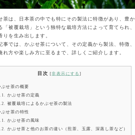
せ茶は、日本茶の中でも特にその製法に特徴があり、豊
る「被覆栽培」という独特な栽培方法によって育てられ
香りを生み出します。
記事では、かぶせ茶について、その定義から製法、特徴
淹れ方や楽しみ方に至るまで、詳しくご紹介します。
目次
[
非表示にする
]
ぶせ茶の概要
.1.
かぶせ茶の定義
.2.
被覆栽培によるかぶせ茶の製法
ぶせ茶の特性
.1.
かぶせ茶の風味
.2.
かぶせ茶と他のお茶の違い（煎茶、玉露、深蒸し茶など）