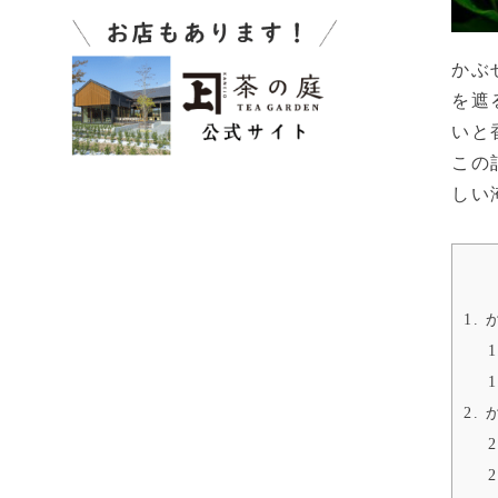
かぶ
を遮
いと
この
しい
1.
か
1
1
2.
か
2
2