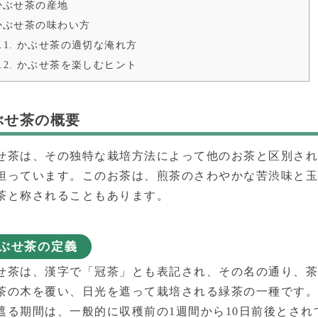
ぶせ茶の産地
ぶせ茶の味わい方
.1.
かぶせ茶の適切な淹れ方
.2.
かぶせ茶を楽しむヒント
ぶせ茶の概要
せ茶は、その独特な栽培方法によって他のお茶と区別さ
担っています。このお茶は、煎茶のさわやかな苦渋味と
茶と称されることもあります。
ぶせ茶の定義
せ茶は、漢字で「冠茶」とも表記され、その名の通り、
茶の木を覆い、日光を遮って栽培される緑茶の一種です
遮る期間は、一般的に収穫前の1週間から10日前後とさ