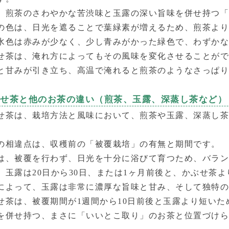
、煎茶のさわやかな苦渋味と玉露の深い旨味を併せ持つ
の色は、日光を遮ることで葉緑素が増えるため、煎茶よ
水色は赤みが少なく、少し青みがかった緑色で、わずか
せ茶は、淹れ方によってもその風味を変化させることが
と甘みが引き立ち、高温で淹れると煎茶のようなさっぱ
ぶせ茶と他のお茶の違い（煎茶、玉露、深蒸し茶など）
せ茶は、栽培方法と風味において、煎茶や玉露、深蒸し
の相違点は、収穫前の「被覆栽培」の有無と期間です。
は、被覆を行わず、日光を十分に浴びて育つため、バラ
、玉露は20日から30日、または1ヶ月前後と、かぶせ茶
によって、玉露は非常に濃厚な旨味と甘み、そして独特
せ茶は、被覆期間が1週間から10日前後と玉露より短い
を併せ持つ、まさに「いいとこ取り」のお茶と位置づけ