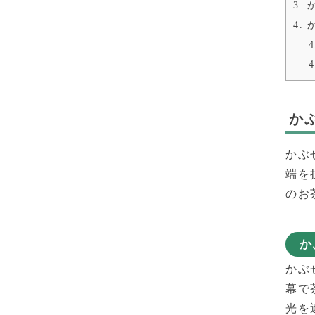
3.
か
4.
か
4
4
か
かぶ
端を
のお
か
かぶ
幕で
光を