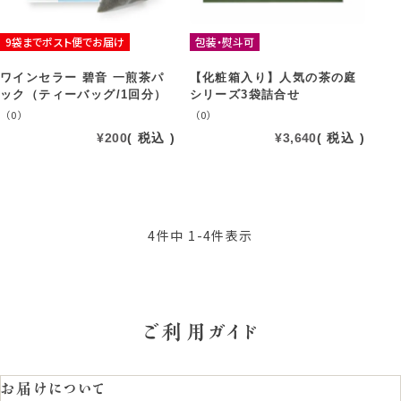
9袋までポスト便でお届け
包装・熨斗可
ワインセラー 碧音 一煎茶パ
【化粧箱入り】人気の茶の庭
ック（ティーバッグ/1回分）
シリーズ3袋詰合せ
（0）
（0）
¥
200
税込
¥
3,640
税込
4
件中
1
-
4
件表示
ご利用ガイド
お届けについて