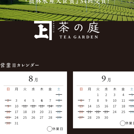
『農林水産大臣賞』34回受賞！
営業日カレンダー
8
9
月
月
日
月
火
水
木
金
土
日
月
火
水
木
金
土
1
1
2
3
4
5
2
3
4
5
6
7
8
6
7
8
9
10
11
12
9
10
11
12
13
14
15
13
14
15
16
17
18
19
16
17
18
19
20
21
22
20
21
22
23
24
25
26
23
24
25
26
27
28
29
27
28
29
30
30
31
休業
休業日