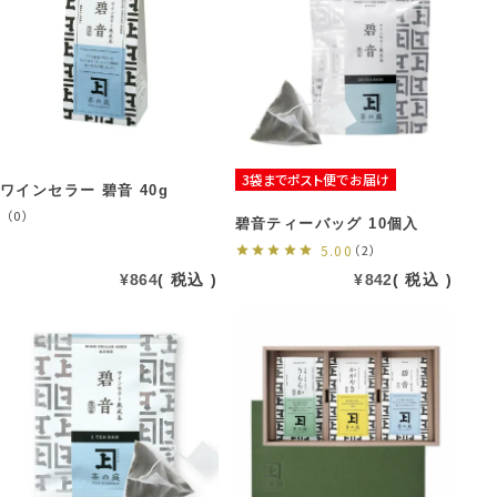
3袋までポスト便でお届け
ワインセラー 碧音 40g
（0）
碧音ティーバッグ 10個入
5.00
（2）
¥
864
税込
¥
842
税込