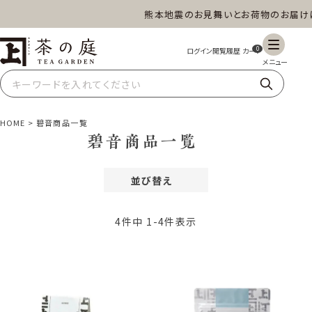
熊本地震のお見舞いとお荷物のお届けに
茶の庭オンラインショップ
ギフト
特上高級茶
深蒸し茶
水出し茶
0
玄米茶
ほうじ茶
抹茶
紅茶
HOME
碧音商品一覧
碧音商品一覧
並び替え
スイーツ
雑貨
業務用
商品一覧
おすすめ順
価格が安い順
4
件中
1
-
4
件表示
価格が高い順
レビュー順
新着順