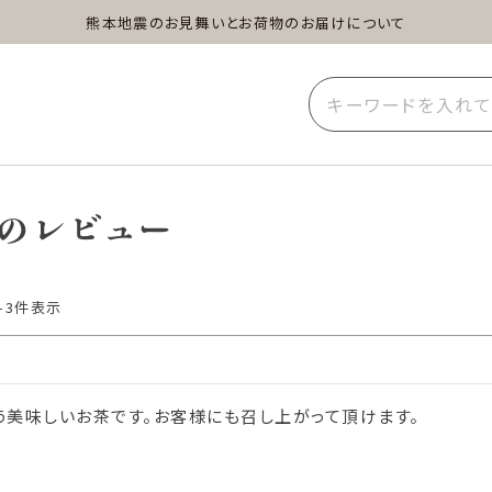
熊本地震のお見舞いとお荷物のお届けについて
蒸し茶
水出し茶
玄米茶
イーツ
雑貨
業務用
のレビュー
-
3
件表示
う美味しいお茶です。お客様にも召し上がって頂けます。