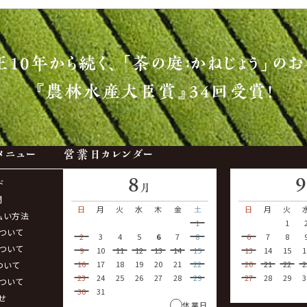
正10年から続く、
「茶の庭：かねじょう」のお
『農林水産大臣賞』34回受賞！
メニュー
営業日カレンダー
8
ド
月
問
日
月
火
水
木
金
土
日
月
火
払い方法
1
1
ついて
2
3
4
5
6
7
8
6
7
8
ついて
9
10
11
12
13
14
15
13
14
15
1
16
17
18
19
20
21
22
20
21
22
2
ついて
23
24
25
26
27
28
29
27
28
29
3
ついて
30
31
せ
休業日