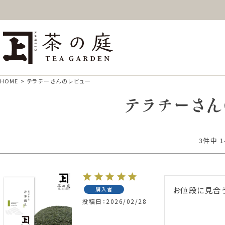
ギフト
特上高級茶
深
茶の庭オンラインショップ
抹茶
紅茶
ス
HOME
テラチーさんのレビュー
テラチーさん
3
件中
1
お値段に見合
購入者
投稿日
2026/02/28