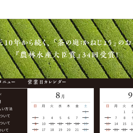
正10年から続く、
「茶の庭：かねじょう」のお
『農林水産大臣賞』34回受賞！
メニュー
営業日カレンダー
8
ド
月
問
日
月
火
水
木
金
土
日
月
火
払い方法
1
1
ついて
2
3
4
5
6
7
8
6
7
8
ついて
9
10
11
12
13
14
15
13
14
15
1
16
17
18
19
20
21
22
20
21
22
2
ついて