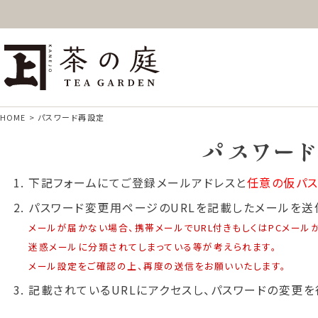
ギフト
特上高級茶
深
茶の庭オンラインショップ
抹茶
紅茶
ス
HOME
パスワード再設定
パスワー
下記フォームにてご登録メールアドレスと
任意の仮パス
パスワード変更用ページのURLを記載したメールを送
メールが届かない場合、携帯メールでURL付きもしくはPCメール
迷惑メールに分類されてしまっている等が考えられます。
メール設定をご確認の上、再度の送信をお願いいたします。
記載されているURLにアクセスし、パスワードの変更を