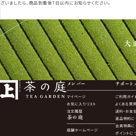
ざいましたら、商品到着後7日以内にお知らせください。
大
メンバー
サポート
マイページ
ご利用ガイ
お気に入りリスト
よくある質
注文履歴
送料・お支
茶の庭
返品特約に
会員特典に
店舗ホームページ
ポイントに