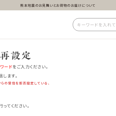
熊本地震のお見舞いとお荷物のお届けについて
蒸し茶
水出し茶
玄米茶
イーツ
雑貨
業務用
ド再設定
ワード
をご入力ください。
信します。
からの受信を拒否設定している、
行ってください。