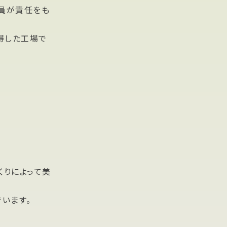
員が責任をも
得した工場で
くりによって美
います。