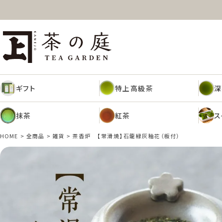
ギフト
特上高級茶
深
茶の庭オンラインショップ
抹茶
紅茶
ス
ギフト
特上高級茶
深
抹茶
紅茶
ス
HOME
全商品
雑貨
茶香炉 【常滑焼】石龍緑灰釉花（板付）