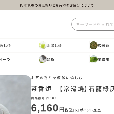
熊本地震のお見舞いとお荷物のお届けについて
蒸し茶
水出し茶
玄米茶
イーツ
雑貨
業務用
蒸し茶
水出し茶
玄米茶
イーツ
雑貨
業務用
お茶の香りを優雅に愉しむ
茶香炉 【常滑焼】石龍緑
商品番号
y1109
6,160
税込
62
ポイント進呈