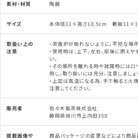
素材・材質
陶器
サイズ
本体径11×高さ10.5cm 敷板11×1
取扱い上の
・茶香炉が倒れないように、平坦な場所
注意
・使用時は、上下、左右、前後に燃えや
い。
・その場所を離れる時や就寝時にはロ
用し、取り扱いには充分、注意しましょ
・上皿は高温になる為、手で触ると火
注意してください。
販売者
佐々木製茶株式会社
静岡県掛川市上内田350
掲載画像や
商品パッケージの変更などにより商品