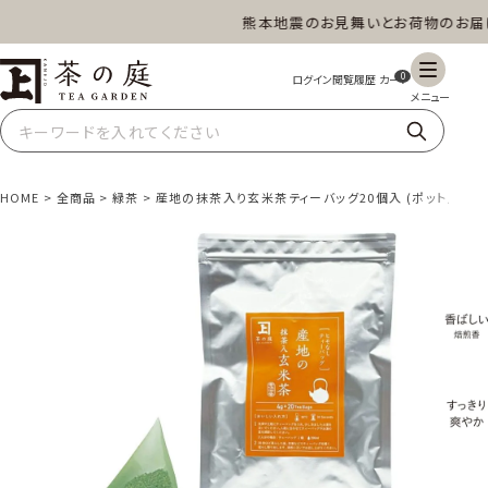
熊本地震のお見舞いとお荷物のお届けに
茶の庭オンラインショップ
0
HOME
全商品
緑茶
産地の抹茶入り玄米茶ティーバッグ20個入 (ポット用/ひも