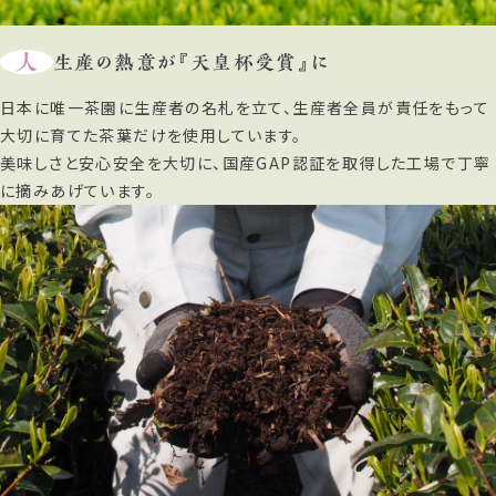
人
生産の熱意が『天皇杯受賞』に
日本に唯一茶園に生産者の名札を立て、生産者全員が責任をもって
大切に育てた茶葉だけを使用しています。
美味しさと安心安全を大切に、国産GAP認証を取得した工場で丁寧
に摘みあげています。