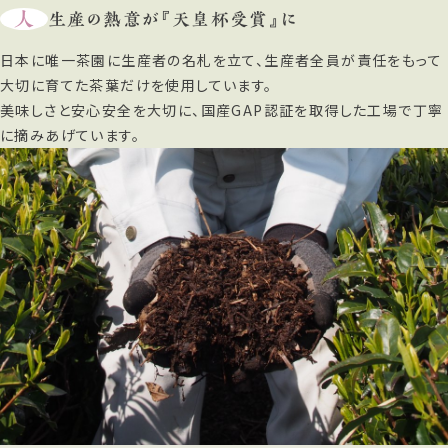
人
生産の熱意が『天皇杯受賞』に
日本に唯一茶園に生産者の名札を立て、生産者全員が責任をもって
大切に育てた茶葉だけを使用しています。
美味しさと安心安全を大切に、国産GAP認証を取得した工場で丁寧
に摘みあげています。