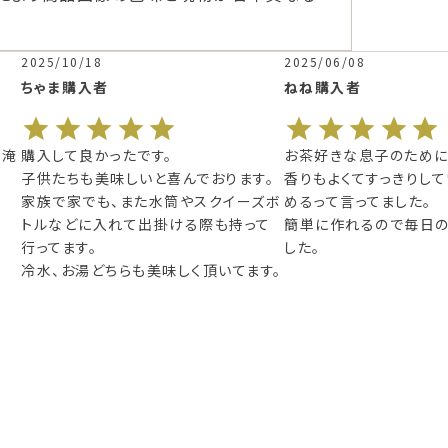
2025/06/08
2024/12/27
ねね
購入者
GT
購入者
お茶好きな息子のために購入しました。

以前はペットボトルのお


香りもよくてすっきりしていてごくごく飲
ましたがコストもかかる
ズボ
めるって言ってました。

い　

て
簡単に作れるので毎日の日課になりま
何よりも味が美味しく飲
した。
致で我が家の定番飲料茶
す。
水出しで作れるのも簡単
ントです