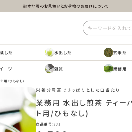
熊本地震のお見舞いとお荷物のお届けについて
蒸し茶
水出し茶
玄米茶
イーツ
雑貨
業務用
蒸し茶
水出し茶
玄米茶
イーツ
雑貨
業務用
ット用/ひもなし)
栄養分豊富でさっぱりとした口当たり
業務用 水出し煎茶 ティー
ト用/ひもなし)
商品番号
331