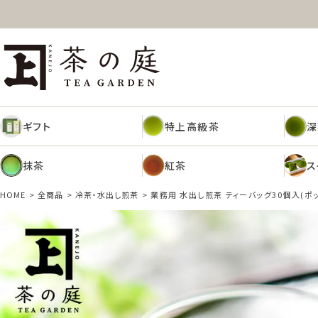
ギフト
特上高級茶
深
茶の庭オンラインショップ
抹茶
紅茶
ス
ギフト
特上高級茶
深
抹茶
紅茶
ス
HOME
全商品
冷茶・水出し煎茶
業務用 水出し煎茶 ティーバッグ30個入(ポ