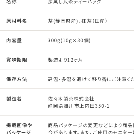
名称
深蒸し煎茶ティーバッグ
原材料名
茶(静岡県産)、抹茶（国産）
内容量
300g(10g×30個)
賞味期限
製造より12ヶ月
保存方法
高温・多湿を避けて移り香にご注意くだ
製造者
佐々木製茶株式会社
静岡県掛川市上内田350-1
掲載画像や
商品パッケージの変更などにより商品
パッケージ
合があります。また、ご使用のモニタ