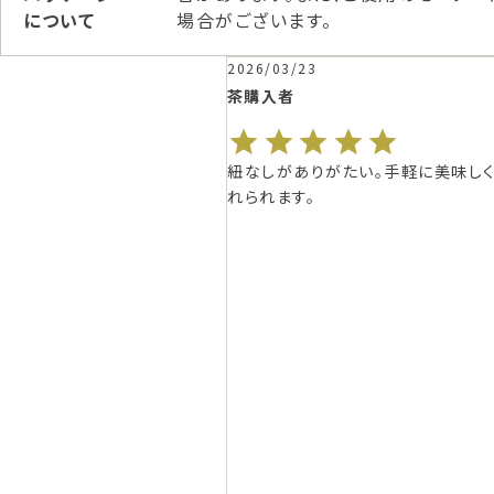
について
場合がございます。
/23
2025/10/18
者
ちゃま
購入者
がありがたい。手軽に美味しく淹
購入して良かったです。 

す。
子供たちも美味しいと喜んでおります。
家族で家でも、また水筒やスクイー
トルなどに入れて出掛ける際も持っ
行ってます。 

冷水、お湯どちらも美味しく頂いてま