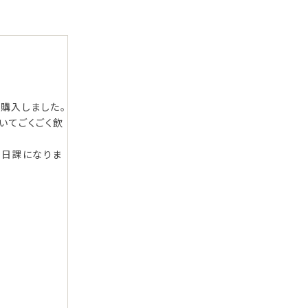
2024/06/24
2023/08/21
Fumi
購入者
Goncokko
茶を購入してい
初めて購入してみました。大満足です。
夏になると
しエコでもな
「こかげ」同様、おいしい冷茶になります
ら水出しした
ね。すっきりした味で気に入りました！
たりしてきま
みやすく満場一
し、思った様
に

しかしこの
でGOODポイ
いうストレス
に作ることが
できます。無