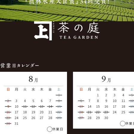
『農林水産大臣賞』34回受賞！
営業日カレンダー
8
9
月
月
日
月
火
水
木
金
土
日
月
火
水
木
金
土
1
1
2
3
4
5
2
3
4
5
6
7
8
6
7
8
9
10
11
12
9
10
11
12
13
14
15
13
14
15
16
17
18
19
16
17
18
19
20
21
22
20
21
22
23
24
25
26
23
24
25
26
27
28
29
27
28
29
30
30
31
休業
休業日