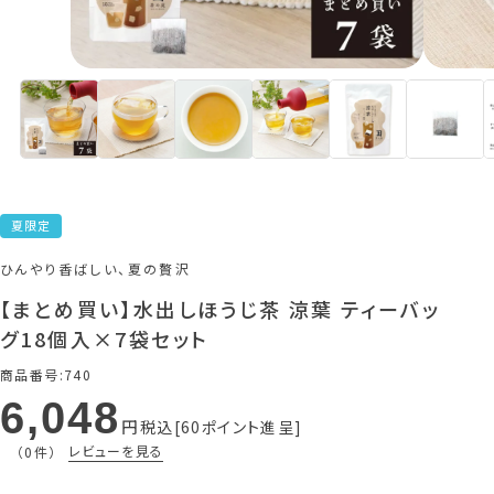
夏限定
ひんやり香ばしい、夏の贅沢
【まとめ買い】水出しほうじ茶 涼葉 ティーバッ
グ18個入×7袋セット
商品番号
740
6,048
税込
60
ポイント進呈
レビューを見る
（0件）