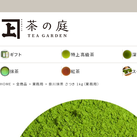
ギフト
特上高級茶
深
茶の庭オンラインショップ
抹茶
紅茶
ス
ギフト
特上高級茶
深
抹茶
紅茶
ス
HOME
全商品
業務用
掛川抹茶 さつき 1kg（業務用）