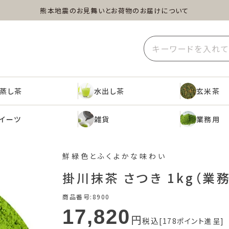
熊本地震のお見舞いとお荷物のお届けについて
蒸し茶
水出し茶
玄米茶
イーツ
雑貨
業務用
蒸し茶
水出し茶
玄米茶
イーツ
雑貨
業務用
鮮緑色とふくよかな味わい
掛川抹茶 さつき 1kg（業
商品番号
8900
17,820
税込
178
ポイント進呈