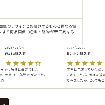
画像のデザインとお届けするものと異なる場
ーにより商品画像の色味と現物が若干異なる
2025/08/04
2024/12/22
Wata
購入者
ミンホン
購入者
いま
色、味共に最高でした

丁寧に包装していただい
で、
欠点は一部汚れがあった。
てきました。初回は友達
も売