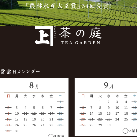
『農林水産大臣賞』34回受賞！
営業日カレンダー
8
9
月
月
日
月
火
水
木
金
土
日
月
火
水
木
金
土
1
1
2
3
4
5
2
3
4
5
6
7
8
6
7
8
9
10
11
12
9
10
11
12
13
14
15
13
14
15
16
17
18
19
16
17
18
19
20
21
22
20
21
22
23
24
25
26
23
24
25
26
27
28
29
27
28
29
30
30
31
休業
休業日