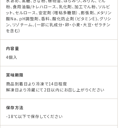
水あめ、黒糖、きな粉、植物油、はちみつ、みりん、でん
粉、食用油脂/トレハロース、乳化剤、加工でん粉、ソルビ
ット、セルロース、安定剤（増粘多糖類）、膨張剤、メタリン
酸Na、ｐH調整剤、香料、酸化防止剤（ビタミンE)、グリシ
ン、リゾチーム、(一部に乳成分・卵・小麦・大豆・ゼラチン
を含む）
内容量
4個入
賞味期限
商品到着日より冷凍で14日程度
解凍日より冷蔵にて2日以内にお召し上がりください
保存方法
-18℃以下で保存してください