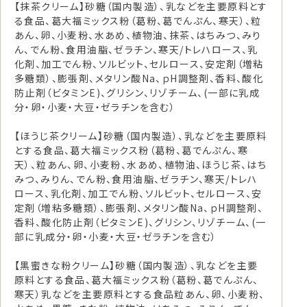
【抹茶クリーム】砂糖（国内製造）、乳などを主要原料とす
る食品、葛大福ミックス粉（葛粉、葛でんぷん、寒天）、粒
あん、卵、小麦粉、水あめ、植物油、抹茶、はちみつ、みり
ん、でん粉、食用油脂、ゼラチン、寒天/トレハロース、乳
化剤、加工でん粉、ソルビット、セルロース、安定剤（増粘
多糖類）、膨張剤、メタリン酸Na、ｐH調整剤、香料、酸化
防止剤（ビタミンE)、グリシン、リゾチーム、(一部に乳成
分・卵・小麦・大豆・ゼラチンを含む）
【ほうじ茶クリーム】砂糖（国内製造）、乳などを主要原料
とする食品、葛大福ミックス粉（葛粉、葛でんぷん、寒
天）、粒あん、卵、小麦粉、水あめ、植物油、ほうじ茶、はち
みつ、みりん、でん粉、食用油脂、ゼラチン、寒天/トレハ
ロース、乳化剤、加工でん粉、ソルビット、セルロース、安
定剤（増粘多糖類）、膨張剤、メタリン酸Na、ｐH調整剤、
香料、酸化防止剤（ビタミンE)、グリシン、リゾチーム、(一
部に乳成分・卵・小麦・大豆・ゼラチンを含む）
【黒蜜きな粉クリーム】砂糖（国内製造）、乳などを主要
原料とする食品、葛大福ミックス粉（葛粉、葛でんぷん、
寒天）乳などを主要原料とする食品粒あん、卵、小麦粉、