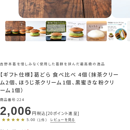
吉野本葛を惜しみなく使用した葛餅を挟んだ最高級の逸品
【ギフト仕様】葛どら 食べ比べ 4個（抹茶クリー
ム2個、ほうじ茶クリーム1個、黒蜜きな粉クリ
ーム1個）
商品番号
224
2,006
税込
20
ポイント進呈
5.00
レビューを見る
（1件）