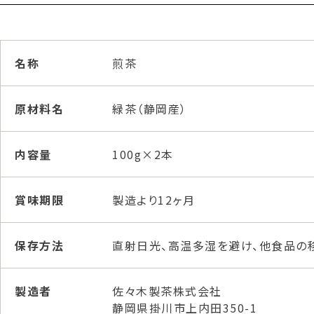
名称
煎茶
原材料名
緑茶（静岡産）
内容量
100g×2本
賞味期限
製造より12ヶ月
保存方法
直射日光、高温多湿を避け、他食品の
製造者
佐々木製茶株式会社
静岡県掛川市上内田350-1