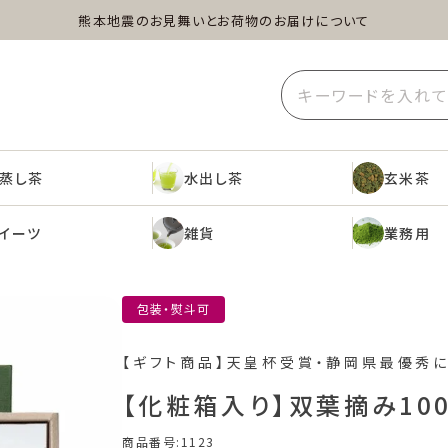
熊本地震のお見舞いとお荷物のお届けについて
蒸し茶
水出し茶
玄米茶
イーツ
雑貨
業務用
蒸し茶
水出し茶
玄米茶
イーツ
雑貨
業務用
包装・熨斗可
【ギフト商品】天皇杯受賞・静岡県最優秀
【化粧箱入り】双葉摘み10
商品番号
1123