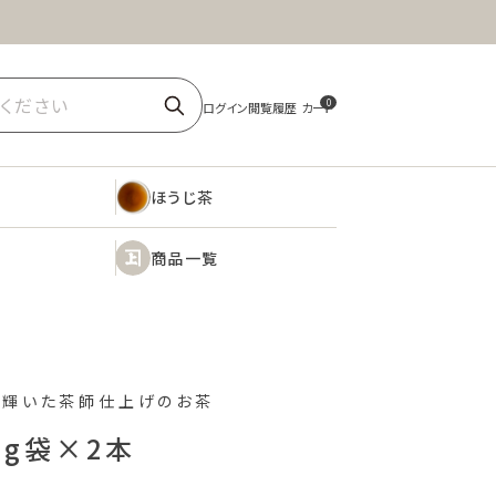
ほうじ茶
商品一覧
0
ほうじ茶
商品一覧
に輝いた茶師仕上げのお茶
0g袋×2本