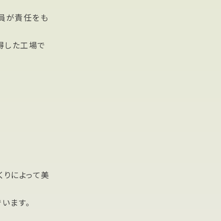
員が責任をも
得した工場で
くりによって美
います。