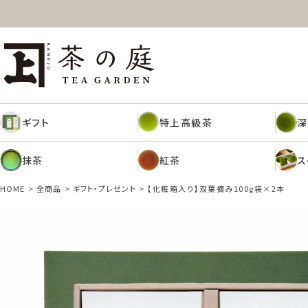
ギフト
特上高級茶
深
茶の庭オンラインショップ
抹茶
紅茶
ス
ギフト
特上高級茶
深
抹茶
紅茶
ス
HOME
全商品
ギフト・プレゼント
【化粧箱入り】双葉摘み100g袋×2本