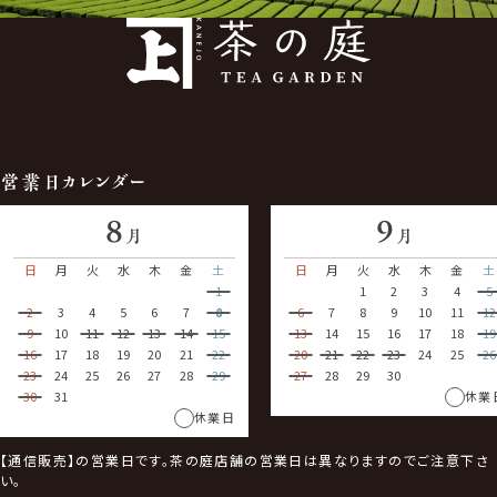
営業日カレンダー
8
9
月
月
日
月
火
水
木
金
土
日
月
火
水
木
金
土
1
1
2
3
4
5
2
3
4
5
6
7
8
6
7
8
9
10
11
12
9
10
11
12
13
14
15
13
14
15
16
17
18
19
16
17
18
19
20
21
22
20
21
22
23
24
25
26
23
24
25
26
27
28
29
27
28
29
30
30
31
休業
休業日
【通信販売】の営業日です。茶の庭店舗の営業日は異なりますのでご注意下さ
い。