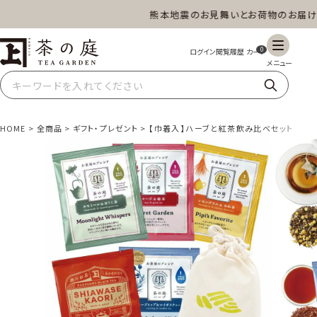
熊本地震のお見舞いとお荷物のお届けにつ
茶の庭オンラインショップ
0
HOME
全商品
ギフト・プレゼント
【巾着入】ハーブと紅茶飲み比べセット