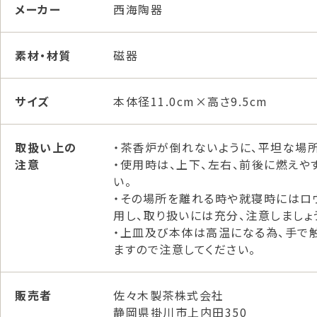
メーカー
西海陶器
素材・材質
磁器
サイズ
本体径11.0cm×高さ9.5cm
取扱い上の
・茶香炉が倒れないように、平坦な場所
注意
・使用時は、上下、左右、前後に燃えや
い。
・その場所を離れる時や就寝時にはロ
用し、取り扱いには充分、注意しましょ
・上皿及び本体は高温になる為、手で
ますので注意してください。
販売者
佐々木製茶株式会社
静岡県掛川市上内田350