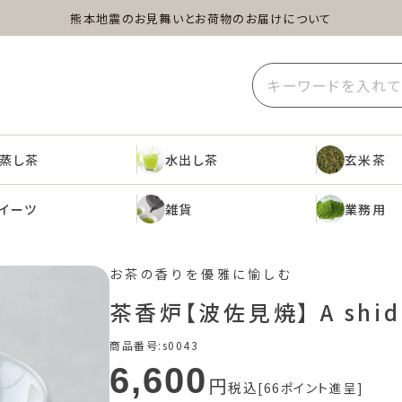
熊本地震のお見舞いとお荷物のお届けについて
蒸し茶
水出し茶
玄米茶
イーツ
雑貨
業務用
蒸し茶
水出し茶
玄米茶
イーツ
雑貨
業務用
お茶の香りを優雅に愉しむ
茶香炉【波佐見焼】 A shid
商品番号
s0043
6,600
税込
66
ポイント進呈