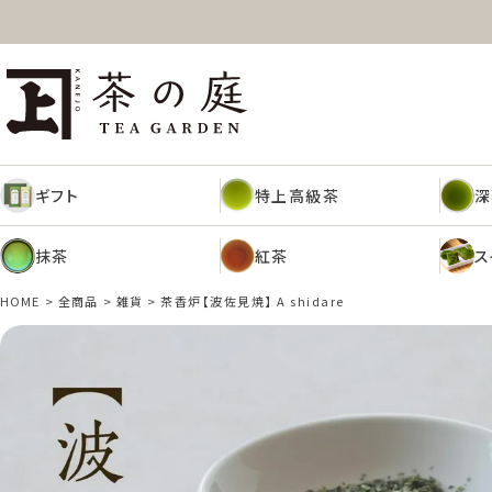
ギフト
特上高級茶
深
茶の庭オンラインショップ
抹茶
紅茶
ス
ギフト
特上高級茶
深
抹茶
紅茶
ス
HOME
全商品
雑貨
茶香炉【波佐見焼】 A shidare