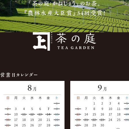
「茶の庭：かねじょう」のお茶。
『農林水産大臣賞』34回受賞！
営業日カレンダー
8
9
月
月
日
月
火
水
木
金
土
日
月
火
水
木
金
土
1
1
2
3
4
5
2
3
4
5
6
7
8
6
7
8
9
10
11
12
9
10
11
12
13
14
15
13
14
15
16
17
18
19
16
17
18
19
20
21
22
20
21
22
23
24
25
26
23
24
25
26
27
28
29
27
28
29
30