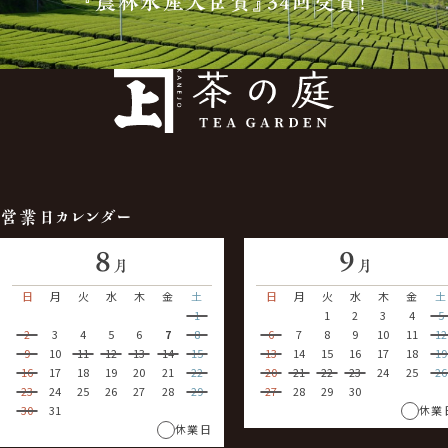
『農林水産大臣賞』34回受賞！
営業日カレンダー
8
9
月
月
日
月
火
水
木
金
土
日
月
火
水
木
金
土
1
1
2
3
4
5
2
3
4
5
6
7
8
6
7
8
9
10
11
12
9
10
11
12
13
14
15
13
14
15
16
17
18
19
16
17
18
19
20
21
22
20
21
22
23
24
25
26
23
24
25
26
27
28
29
27
28
29
30
30
31
休業
休業日