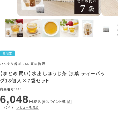
夏限定
ひんやり香ばしい、夏の贅沢
【まとめ買い】水出しほうじ茶 涼葉 ティーバッ
グ18個入×7袋セット
商品番号
740
6,048
税込
60
ポイント進呈
レビューを見る
（0件）