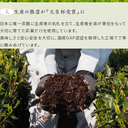
人
生産の熱意が『天皇杯受賞』に
日本に唯一茶園に生産者の名札を立て、生産者全員が責任をもって
大切に育てた茶葉だけを使用しています。
美味しさと安心安全を大切に、国産GAP認証を取得した工場で丁寧
に摘みあげています。