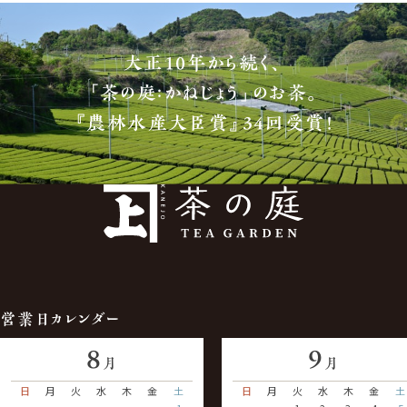
大正10年から続く、
「茶の庭：かねじょう」のお茶。
『農林水産大臣賞』34回受賞！
営業日カレンダー
8
9
月
月
日
月
火
水
木
金
土
日
月
火
水
木
金
土