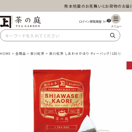
熊本地震のお見舞いとお荷物のお届けに
茶の庭オンラインショップ
0
HOME
全商品
掛川紅茶
掛川紅茶 しあわせかほり ティーバッグ（1回分）