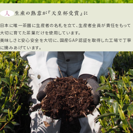
人
生産の熱意が『天皇杯受賞』に
日本に唯一茶園に生産者の名札を立て、生産者全員が責任をもって
大切に育てた茶葉だけを使用しています。
美味しさと安心安全を大切に、国産GAP認証を取得した工場で丁寧
に摘みあげています。