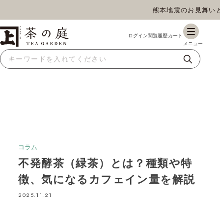
熊本地震のお見舞いとお荷
茶の庭オンラインショップ
ギフト
特上高級茶
深蒸し茶
水出し茶
玄米茶
ほうじ茶
抹茶
紅茶
スイーツ
雑貨
業務用
商品一覧
コラム
不発酵茶（緑茶）とは？種類や特
徴、気になるカフェイン量を解説
2025.11.21