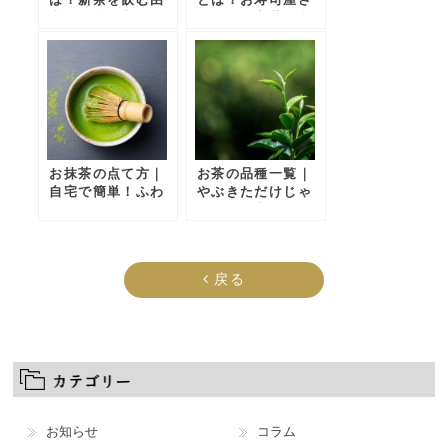
来や縁起が良い理
んで使う言葉の意
由を解説
味や由来を解説
お抹茶の点て方｜
お茶の品種一覧｜
自宅で簡単！ふわ
やぶきただけじゃ
ふわ泡を作るコツ
ない！日本の緑
茶・煎茶の主な種
類
戻る
お知らせ
コラム