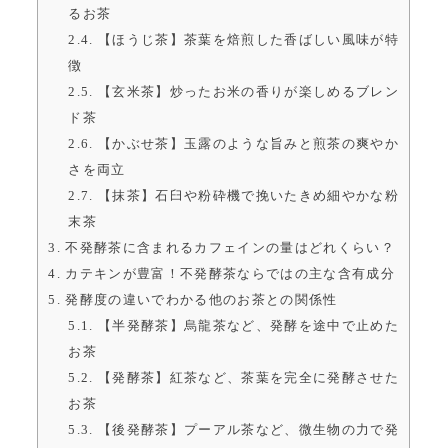
るお茶
2.4.
【ほうじ茶】茶葉を焙煎した香ばしい風味が特
徴
2.5.
【玄米茶】炒ったお米の香りが楽しめるブレン
ド茶
2.6.
【かぶせ茶】玉露のような旨みと煎茶の爽やか
さを両立
2.7.
【抹茶】石臼や粉砕機で挽いたきめ細やかな粉
末茶
3.
不発酵茶に含まれるカフェインの量はどれくらい？
4.
カテキンが豊富！不発酵茶ならではの主な含有成分
5.
発酵度の違いでわかる他のお茶との関係性
5.1.
【半発酵茶】烏龍茶など、発酵を途中で止めた
お茶
5.2.
【発酵茶】紅茶など、茶葉を完全に発酵させた
お茶
5.3.
【後発酵茶】プーアル茶など、微生物の力で発