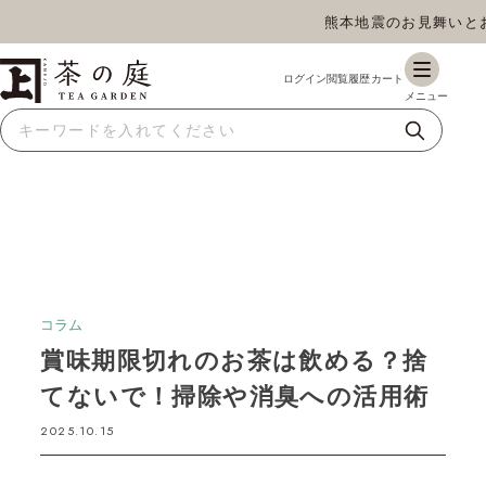
熊本地震のお見舞いとお荷物
茶の庭オンラインショップ
ギフト
特上高級茶
深蒸し茶
水出し茶
玄米茶
ほうじ茶
抹茶
紅茶
スイーツ
雑貨
業務用
商品一覧
コラム
賞味期限切れのお茶は飲める？捨
てないで！掃除や消臭への活用術
2025.10.15