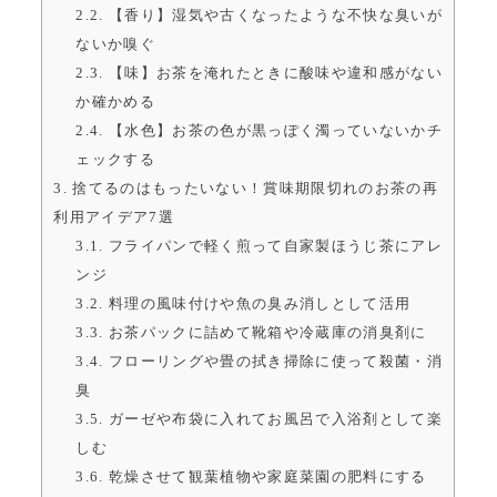
2.2.
【香り】湿気や古くなったような不快な臭いが
ないか嗅ぐ
2.3.
【味】お茶を淹れたときに酸味や違和感がない
か確かめる
2.4.
【水色】お茶の色が黒っぽく濁っていないかチ
ェックする
3.
捨てるのはもったいない！賞味期限切れのお茶の再
利用アイデア7選
3.1.
フライパンで軽く煎って自家製ほうじ茶にアレ
ンジ
3.2.
料理の風味付けや魚の臭み消しとして活用
3.3.
お茶パックに詰めて靴箱や冷蔵庫の消臭剤に
3.4.
フローリングや畳の拭き掃除に使って殺菌・消
臭
3.5.
ガーゼや布袋に入れてお風呂で入浴剤として楽
しむ
3.6.
乾燥させて観葉植物や家庭菜園の肥料にする