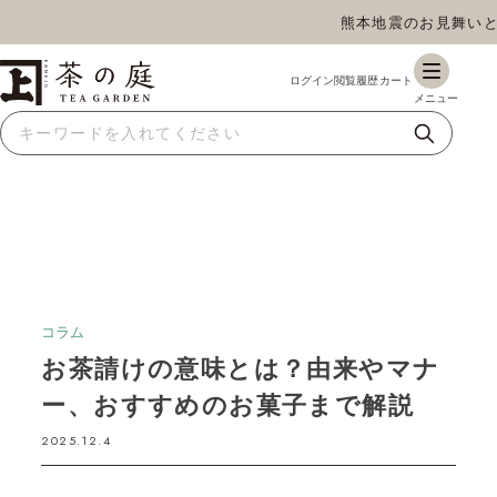
熊本地震のお見舞いとお荷
茶の庭オンラインショップ
ギフト
特上高級茶
深蒸し茶
水出し茶
玄米茶
ほうじ茶
抹茶
紅茶
スイーツ
雑貨
業務用
商品一覧
コラム
お茶請けの意味とは？由来やマナ
ー、おすすめのお菓子まで解説
2025.12.4