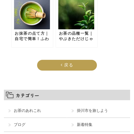
お抹茶の点て方｜
お茶の品種一覧｜
自宅で簡単！ふわ
やぶきただけじゃ
ふわ泡を作るコツ
ない！日本の緑
茶・煎茶の主な種
類
戻る
お茶のあれこれ
掛川市を旅しよう
ブログ
新着特集