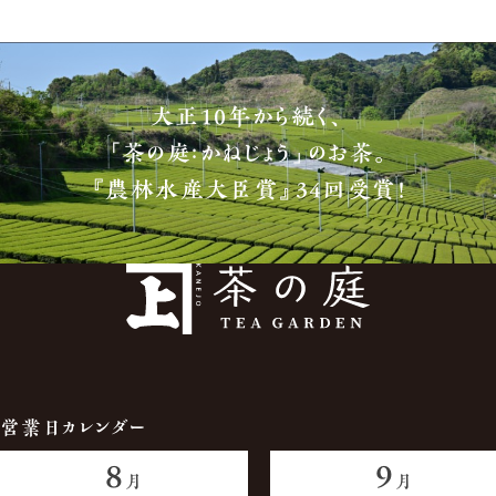
大正10年から続く、
「茶の庭：かねじょう」のお茶。
『農林水産大臣賞』34回受賞！
営業日カレンダー
8
9
月
月