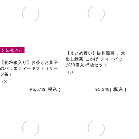
包装・熨斗可
【まとめ買い】掛川深蒸し 水
出し緑茶 こかげ ティーバッ
【化粧箱入り】お茶とお菓子
グ20個入×5袋セット
のバラエティーギフト（リー
（0）
フ茶）
（0）
¥
5,572
税込
¥
5,940
税込