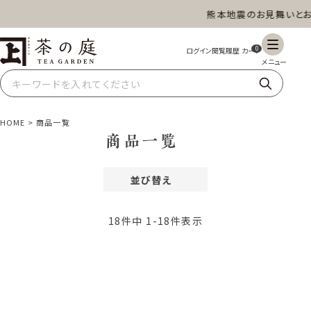
熊本地震のお見舞いとお
茶の庭オンラインショップ
ギフト
特上高級茶
深蒸し茶
水出し茶
0
玄米茶
ほうじ茶
抹茶
紅茶
HOME
商品一覧
商品一覧
並び替え
スイーツ
雑貨
業務用
商品一覧
おすすめ順
価格が安い順
18
件中
1
-
18
件表示
価格が高い順
レビュー順
新着順