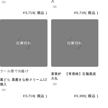
入
（0）
（0）
¥
5,718
税込
¥
5,718
税込
在庫切れ
在庫切れ
クール便でお届け
茶香炉 【常滑焼】石龍黒泥
大丸
葛どら 黒蜜きな粉クリーム12
（0）
個入
（0）
¥
5,718
税込
¥
5,390
税込