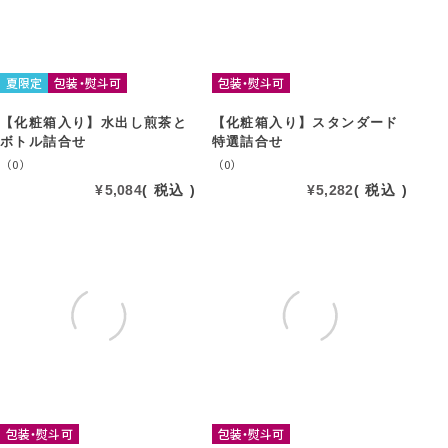
夏限定
包装・熨斗可
包装・熨斗可
【化粧箱入り】水出し煎茶と
【化粧箱入り】スタンダード
ボトル詰合せ
特選詰合せ
（0）
（0）
¥
5,084
税込
¥
5,282
税込
包装・熨斗可
包装・熨斗可