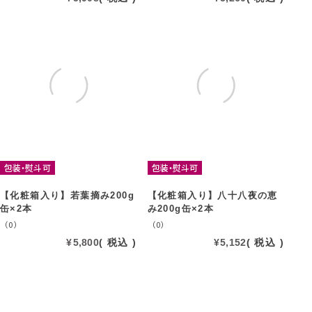
包装・熨斗可
包装・熨斗可
【化粧箱入り】若葉摘み200g
【化粧箱入り】八十八夜の恵
缶×2本
み200g缶×2本
（0）
（0）
¥
5,800
税込
¥
5,152
税込