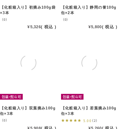
【化粧箱入り】初摘み100g袋
【化粧箱入り】静岡の誉100g
×3本
缶×2本
（0）
（0）
¥
5,326
税込
¥
5,800
税込
包装・熨斗可
包装・熨斗可
【化粧箱入り】双葉摘み100g
【化粧箱入り】若葉摘み100g
缶×3本
缶×3本
（0）
5.00
（2）
¥
5,908
税込
¥
5,260
税込