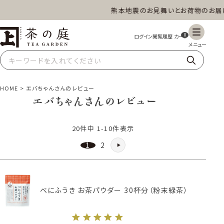
熊本地震のお見舞いとお荷物のお届け
茶の庭オンラインショップ
ギフト
特上高級茶
深蒸し茶
水出し茶
0
玄米茶
ほうじ茶
抹茶
紅茶
HOME
エバちゃんさんのレビュー
エバちゃんさんのレビュー
20
件中
1
-
10
件表示
スイーツ
雑貨
業務用
商品一覧
1
2
べにふうき お茶パウダー 30杯分（粉末緑茶）