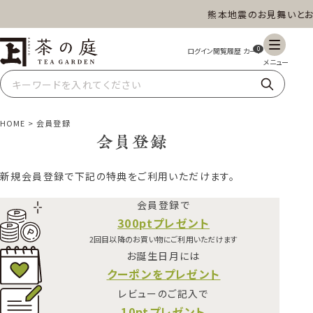
熊本地震のお見舞いとお
茶の庭オンラインショップ
ギフト
特上高級茶
深蒸し茶
水出し茶
0
玄米茶
ほうじ茶
抹茶
紅茶
HOME
会員登録
会員登録
新規会員登録で下記の特典をご利用いただけます。
スイーツ
雑貨
業務用
商品一覧
会員登録で
300ptプレゼント
2回目以降のお買い物にご利用いただけます
お誕生日月には
クーポンをプレゼント
レビューのご記入で
10ptプレゼント