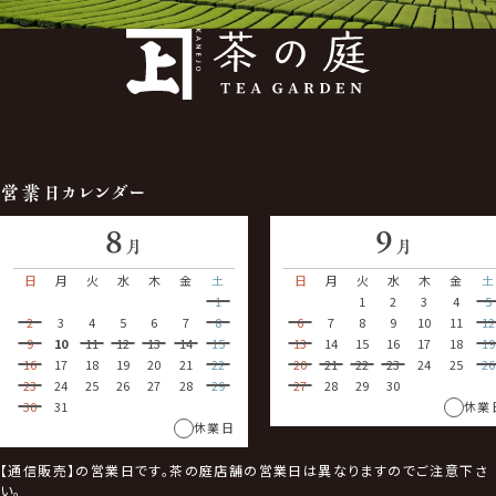
営業日カレンダー
8
9
月
月
日
月
火
水
木
金
土
日
月
火
水
木
金
土
1
1
2
3
4
5
2
3
4
5
6
7
8
6
7
8
9
10
11
12
9
10
11
12
13
14
15
13
14
15
16
17
18
19
16
17
18
19
20
21
22
20
21
22
23
24
25
26
23
24
25
26
27
28
29
27
28
29
30
30
31
休業
休業日
【通信販売】の営業日です。茶の庭店舗の営業日は異なりますのでご注意下さ
い。