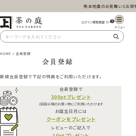
熊本地震のお見舞いとお荷物
茶の庭オンラインショップ
ギフト
特上高級茶
深蒸し茶
水出し茶
0
玄米茶
ほうじ茶
抹茶
紅茶
HOME
会員登録
会員登録
新規会員登録で下記の特典をご利用いただけます。
スイーツ
雑貨
業務用
商品一覧
会員登録で
300ptプレゼント
2回目以降のお買い物にご利用いただけます
お誕生日月には
クーポンをプレゼント
レビューのご記入で
10ptプレゼント