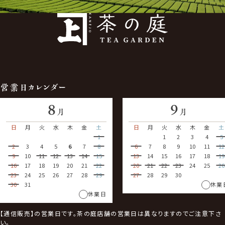
営業日カレンダー
8
9
月
月
日
月
火
水
木
金
土
日
月
火
水
木
金
土
1
1
2
3
4
5
2
3
4
5
6
7
8
6
7
8
9
10
11
12
9
10
11
12
13
14
15
13
14
15
16
17
18
19
16
17
18
19
20
21
22
20
21
22
23
24
25
26
23
24
25
26
27
28
29
27
28
29
30
30
31
休業
休業日
【通信販売】の営業日です。茶の庭店舗の営業日は異なりますのでご注意下さ
い。