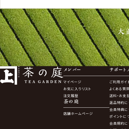
大
メンバー
サポート
マイページ
ご利用ガイ
お気に入りリスト
よくある質
注文履歴
送料・お支
茶の庭
返品特約に
会員特典に
店舗ホームページ
ポイントに
会員規約に