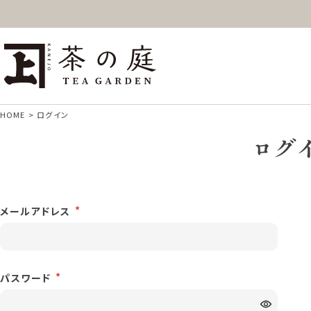
ギフト
特上高級茶
深
茶の庭オンラインショップ
抹茶
紅茶
ス
HOME
ログイン
ログ
メールアドレス
パスワード