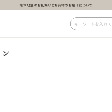
熊本地震のお見舞いとお荷物のお届けについて
蒸し茶
水出し茶
玄米茶
イーツ
雑貨
業務用
イン