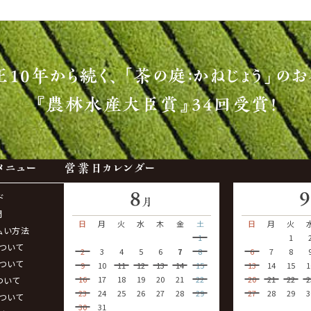
正10年から続く、
「茶の庭：かねじょう」のお
『農林水産大臣賞』34回受賞！
メニュー
営業日カレンダー
8
ド
月
問
日
月
火
水
木
金
土
日
月
火
払い方法
1
1
ついて
2
3
4
5
6
7
8
6
7
8
ついて
9
10
11
12
13
14
15
13
14
15
1
16
17
18
19
20
21
22
20
21
22
2
ついて
23
24
25
26
27
28
29
27
28
29
3
ついて
30
31