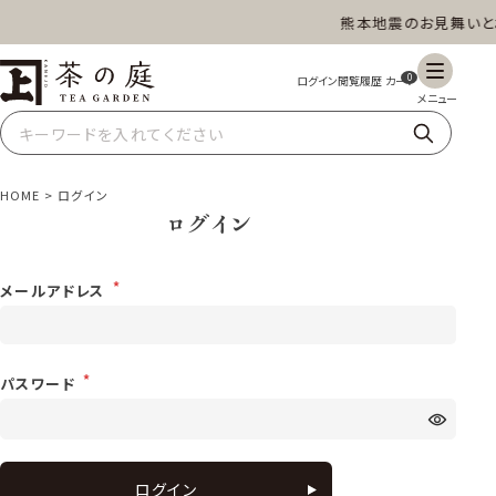
熊本地震のお見舞いと
茶の庭オンラインショップ
ギフト
特上高級茶
深蒸し茶
水出し茶
0
玄米茶
ほうじ茶
抹茶
紅茶
HOME
ログイン
ログイン
スイーツ
雑貨
業務用
商品一覧
メールアドレス
パスワード
ログイン