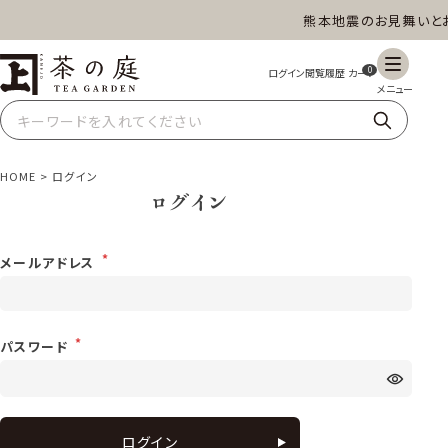
熊本地震のお見舞いとお
茶の庭オンラインショップ
ギフト
特上高級茶
深蒸し茶
水出し茶
0
玄米茶
ほうじ茶
抹茶
紅茶
HOME
ログイン
ログイン
スイーツ
雑貨
業務用
商品一覧
メールアドレス
パスワード
ログイン