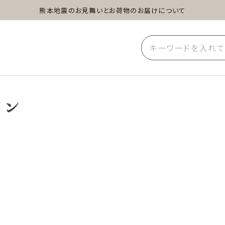
熊本地震のお見舞いとお荷物のお届けについて
蒸し茶
水出し茶
玄米茶
イーツ
雑貨
業務用
イン