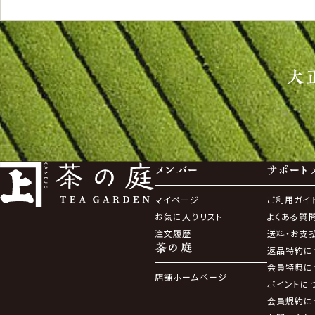
大
メンバー
サポート
マイページ
ご利用ガイ
お気に入りリスト
よくある質
注文履歴
送料・お支
茶の庭
返品特約に
会員特典に
店舗ホームページ
ポイントに
会員規約に