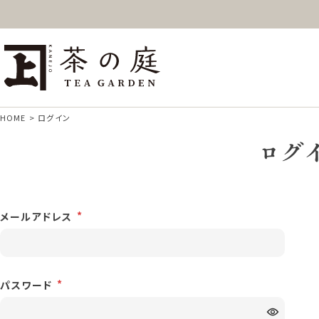
ギフト
特上高級茶
深
茶の庭オンラインショップ
抹茶
紅茶
ス
HOME
ログイン
ログ
メールアドレス
パスワード