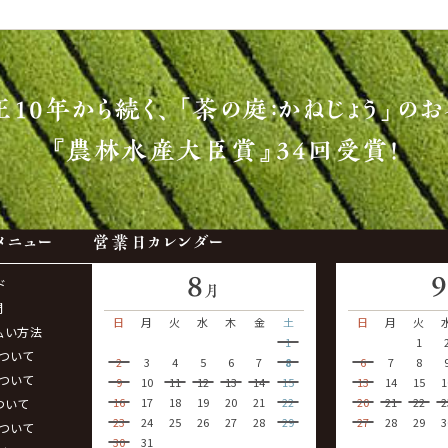
正10年から続く、
「茶の庭：かねじょう」のお
『農林水産大臣賞』34回受賞！
メニュー
営業日カレンダー
8
ド
月
問
日
月
火
水
木
金
土
日
月
火
払い方法
1
1
ついて
2
3
4
5
6
7
8
6
7
8
ついて
9
10
11
12
13
14
15
13
14
15
1
16
17
18
19
20
21
22
20
21
22
2
ついて
23
24
25
26
27
28
29
27
28
29
3
ついて
30
31