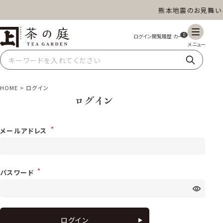
熊本地震のお見舞い
茶の庭オンラインショップ
ギフト
特上高級茶
深蒸し茶
水出し茶
0
玄米茶
ほうじ茶
抹茶
紅茶
HOME
ログイン
ログイン
スイーツ
雑貨
業務用
商品一覧
メールアドレス
パスワード
ログイン