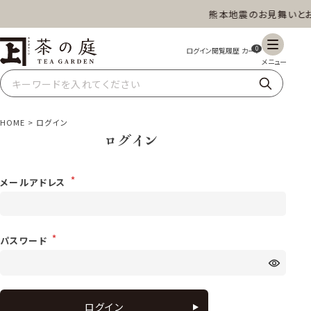
熊本地震のお見舞いとお
茶の庭オンラインショップ
ギフト
特上高級茶
深蒸し茶
水出し茶
0
玄米茶
ほうじ茶
抹茶
紅茶
HOME
ログイン
ログイン
スイーツ
雑貨
業務用
商品一覧
メールアドレス
パスワード
ログイン