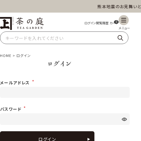
熊本地震のお見舞いと
茶の庭オンラインショップ
ギフト
特上高級茶
深蒸し茶
水出し茶
0
玄米茶
ほうじ茶
抹茶
紅茶
HOME
ログイン
ログイン
スイーツ
雑貨
業務用
商品一覧
メールアドレス
パスワード
ログイン