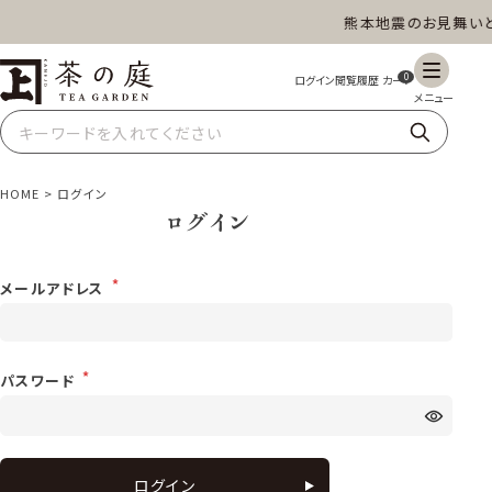
熊本地震のお見舞いと
茶の庭オンラインショップ
ギフト
特上高級茶
深蒸し茶
水出し茶
0
玄米茶
ほうじ茶
抹茶
紅茶
HOME
ログイン
ログイン
スイーツ
雑貨
業務用
商品一覧
メールアドレス
パスワード
ログイン