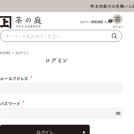
熊本地震のお見舞いとお
茶の庭オンラインショップ
ギフト
特上高級茶
深蒸し茶
水出し茶
0
玄米茶
ほうじ茶
抹茶
紅茶
HOME
ログイン
ログイン
スイーツ
雑貨
業務用
商品一覧
メールアドレス
パスワード
ログイン