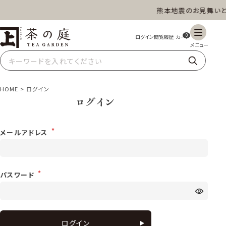
熊本地震のお見舞いと
茶の庭オンラインショップ
ギフト
特上高級茶
深蒸し茶
水出し茶
0
玄米茶
ほうじ茶
抹茶
紅茶
HOME
ログイン
ログイン
スイーツ
雑貨
業務用
商品一覧
メールアドレス
パスワード
ログイン