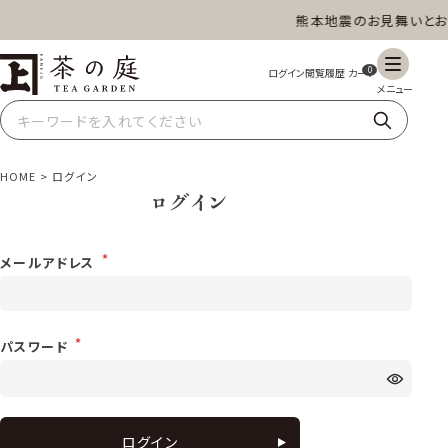
熊本地震のお見舞いとお
茶の庭オンラインショップ
ギフト
特上高級茶
深蒸し茶
水出し茶
0
玄米茶
ほうじ茶
抹茶
紅茶
HOME
ログイン
ログイン
スイーツ
雑貨
業務用
商品一覧
メールアドレス
パスワード
ログイン