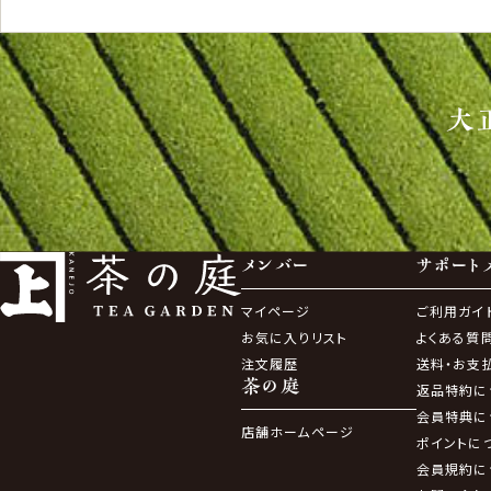
大
メンバー
サポート
マイページ
ご利用ガイ
お気に入りリスト
よくある質
注文履歴
送料・お支
茶の庭
返品特約に
会員特典に
店舗ホームページ
ポイントに
会員規約に