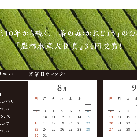
正10年から続く、
「茶の庭：かねじょう」のお
『農林水産大臣賞』34回受賞！
メニュー
営業日カレンダー
8
ド
月
問
日
月
火
水
木
金
土
日
月
火
払い方法
1
1
ついて
2
3
4
5
6
7
8
6
7
8
ついて
9
10
11
12
13
14
15
13
14
15
1
16
17
18
19
20
21
22
20
21
22
2
ついて
23
24
25
26
27
28
29
27
28
29
3
ついて
30
31