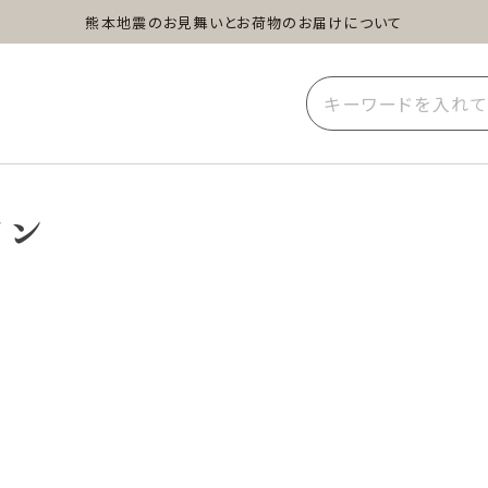
熊本地震のお見舞いとお荷物のお届けについて
蒸し茶
水出し茶
玄米茶
イーツ
雑貨
業務用
イン