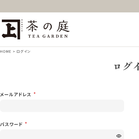
ギフト
特上高級茶
深
茶の庭オンラインショップ
抹茶
紅茶
ス
HOME
ログイン
ログ
メールアドレス
パスワード