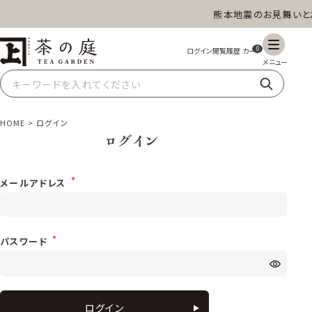
熊本地震のお見舞いと
茶の庭オンラインショップ
ギフト
特上高級茶
深蒸し茶
水出し茶
0
玄米茶
ほうじ茶
抹茶
紅茶
HOME
ログイン
ログイン
スイーツ
雑貨
業務用
商品一覧
メールアドレス
パスワード
ログイン