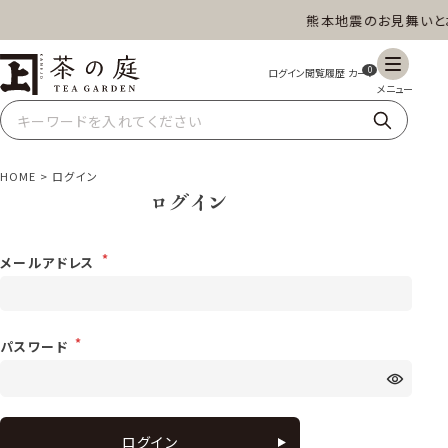
熊本地震のお見舞いと
茶の庭オンラインショップ
ギフト
特上高級茶
深蒸し茶
水出し茶
0
玄米茶
ほうじ茶
抹茶
紅茶
HOME
ログイン
ログイン
スイーツ
雑貨
業務用
商品一覧
メールアドレス
パスワード
ログイン