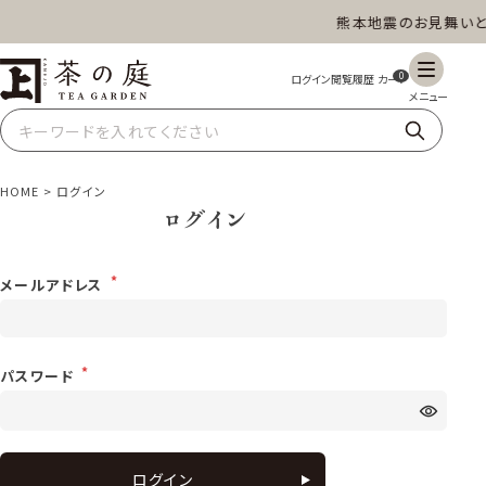
熊本地震のお見舞いと
茶の庭オンラインショップ
ギフト
特上高級茶
深蒸し茶
水出し茶
0
玄米茶
ほうじ茶
抹茶
紅茶
HOME
ログイン
ログイン
スイーツ
雑貨
業務用
商品一覧
メールアドレス
パスワード
ログイン