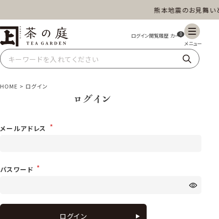
熊本地震のお見舞いと
茶の庭オンラインショップ
ギフト
特上高級茶
深蒸し茶
水出し茶
0
玄米茶
ほうじ茶
抹茶
紅茶
HOME
ログイン
ログイン
スイーツ
雑貨
業務用
商品一覧
メールアドレス
パスワード
ログイン