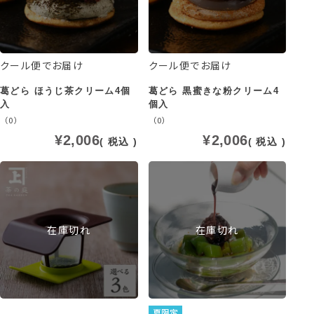
クール便でお届け
クール便でお届け
葛どら ほうじ茶クリーム4個
葛どら 黒蜜きな粉クリーム4
入
個入
（0）
（0）
¥
2,006
¥
2,006
税込
税込
在庫切れ
在庫切れ
夏限定