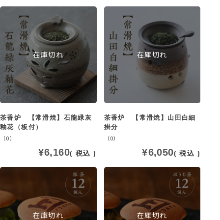
在庫切れ
在庫切れ
茶香炉 【常滑焼】石龍緑灰
茶香炉 【常滑焼】山田白細
釉花（板付）
掛分
（0）
（0）
¥
6,160
¥
6,050
税込
税込
在庫切れ
在庫切れ