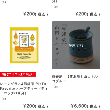
分）
（0）
（0）
¥
200
¥
200
税込
税込
在庫切れ
9袋までポスト便でお届け
茶香炉 【常滑焼】山田トル
コブルー
レモングラス&和紅茶 Pipi's
（0）
Favorite ハーブティー（ティ
ーバッグ/1回分）
（0）
¥
200
¥
6,600
税込
税込