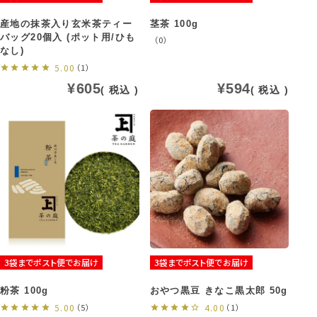
産地の抹茶入り玄米茶ティー
茎茶 100g
バッグ20個入 (ポット用/ひも
（0）
なし)
5.00
（1）
¥
605
¥
594
税込
税込
3袋までポスト便でお届け
3袋までポスト便でお届け
粉茶 100g
おやつ黒豆 きなこ黒太郎 50g
5.00
（5）
4.00
（1）