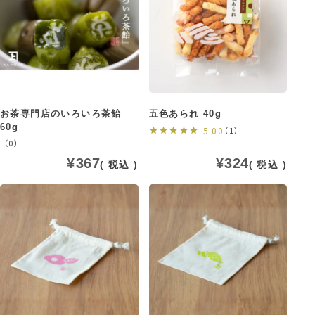
お茶専門店のいろいろ茶飴
五色あられ 40g
60g
5.00
（1）
（0）
¥
367
¥
324
税込
税込