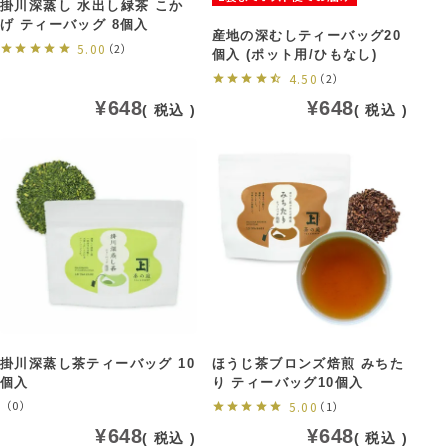
掛川深蒸し 水出し緑茶 こか
げ ティーバッグ 8個入
産地の深むしティーバッグ20
5.00
（2）
個入 (ポット用/ひもなし)
4.50
（2）
¥
648
¥
648
税込
税込
掛川深蒸し茶ティーバッグ 10
ほうじ茶ブロンズ焙煎 みちた
個入
り ティーバッグ10個入
（0）
5.00
（1）
¥
648
¥
648
税込
税込