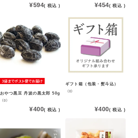
¥
594
¥
454
税込
税込
3袋までポスト便でお届け
ギフト箱（包装・熨斗込）
（0）
おやつ黒豆 丹波の黒太郎 50g
（0）
¥
400
¥
400
税込
税込