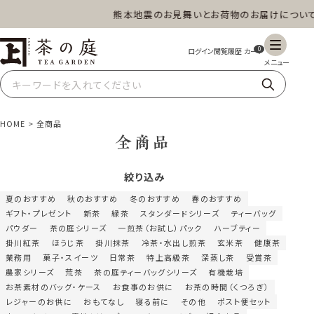
熊本地震のお見舞いとお荷物のお届けについて
茶の庭オンラインショップ
ギフト
特上高級茶
深蒸し茶
水出し茶
0
玄米茶
ほうじ茶
抹茶
紅茶
HOME
全商品
全商品
絞り込み
スイーツ
雑貨
業務用
商品一覧
夏のおすすめ
秋のおすすめ
冬のおすすめ
春のおすすめ
ギフト・プレゼント
新茶
緑茶
スタンダードシリーズ
ティーバッグ
パウダー
茶の庭シリーズ
一煎茶（お試し）パック
ハーブティー
掛川紅茶
ほうじ茶
掛川抹茶
冷茶・水出し煎茶
玄米茶
健康茶
業務用
菓子・スイーツ
日常茶
特上高級茶
深蒸し茶
受賞茶
農家シリーズ
荒茶
茶の庭ティーバッグシリーズ
有機栽培
お茶素材のバッグ・ケース
お食事のお供に
お茶の時間（くつろぎ）
レジャーのお供に
おもてなし
寝る前に
その他
ポスト便セット