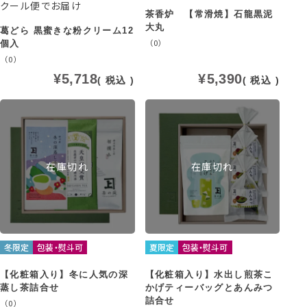
クール便でお届け
茶香炉 【常滑焼】石龍黒泥
大丸
葛どら 黒蜜きな粉クリーム12
（0）
個入
（0）
¥
5,718
¥
5,390
税込
税込
在庫切れ
在庫切れ
冬限定
包装・熨斗可
夏限定
包装・熨斗可
【化粧箱入り】冬に人気の深
【化粧箱入り】水出し煎茶こ
蒸し茶詰合せ
かげティーバッグとあんみつ
詰合せ
（0）