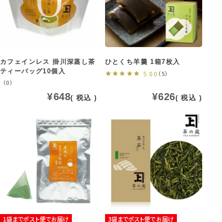
カフェインレス 掛川深蒸し茶
ひとくち羊羹 1箱7枚入
ティーバッグ10個入
5.00
（5）
（0）
¥
648
¥
626
税込
税込
1袋までポスト便でお届け
3袋までポスト便でお届け