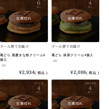
在庫切れ
在庫切れ
クール便でお届け
クール便でお届け
葛どら 黒蜜きな粉クリーム6
葛どら 抹茶クリーム4個入
個入
（0）
（0）
¥
2,934
¥
2,006
税込
税込
在庫切れ
在庫切れ