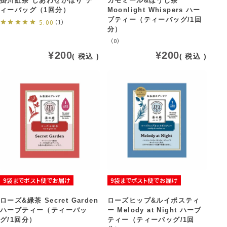
掛川紅茶 しあわせかほり テ
カモミール&ほうじ茶
ィーバッグ（1回分）
Moonlight Whispers ハー
ブティー（ティーバッグ/1回
5.00
（1）
分）
（0）
¥
200
¥
200
税込
税込
9袋までポスト便でお届け
9袋までポスト便でお届け
ローズ&緑茶 Secret Garden
ローズヒップ&ルイボスティ
ハーブティー（ティーバッ
ー Melody at Night ハーブ
グ/1回分）
ティー（ティーバッグ/1回