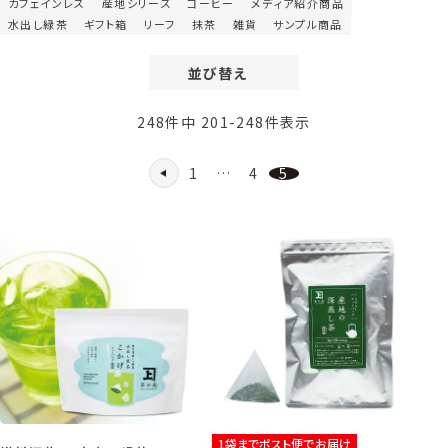
カフェインレス
産地シリーズ
コーヒー
メディア紹介商品
水出し緑茶
ギフト箱
リーフ
抹茶
雑貨
サンプル商品
並び替え
価格が安い順
248
件中
201
-
248
件表示
価格が高い順
レビュー順
1
…
4
5
新着順
1袋までポスト便でお届け