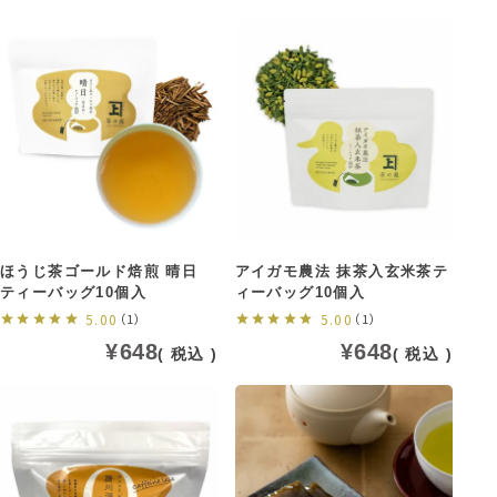
ほうじ茶ゴールド焙煎 晴日
アイガモ農法 抹茶入玄米茶テ
ティーバッグ10個入
ィーバッグ10個入
5.00
（1）
5.00
（1）
¥
648
¥
648
税込
税込