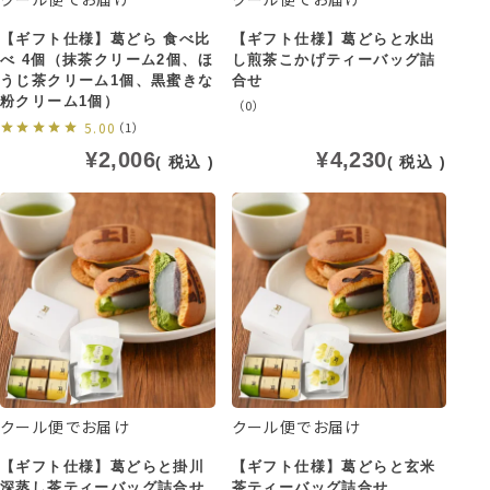
【ギフト仕様】葛どら 食べ比
【ギフト仕様】葛どらと水出
べ 4個（抹茶クリーム2個、ほ
し煎茶こかげティーバッグ詰
うじ茶クリーム1個、黒蜜きな
合せ
粉クリーム1個）
（0）
5.00
（1）
¥
2,006
¥
4,230
税込
税込
クール便でお届け
クール便でお届け
【ギフト仕様】葛どらと掛川
【ギフト仕様】葛どらと玄米
深蒸し茶ティーバッグ詰合せ
茶ティーバッグ詰合せ