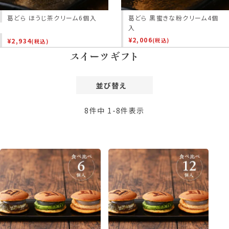
葛どら ほうじ茶クリーム6個入
葛どら 黒蜜きな粉クリーム4個
入
¥
2,006
¥
2,934
(税込)
(税込)
スイーツギフト
並び替え
価格が安い順
8
件中
1
-
8
件表示
価格が高い順
レビュー順
新着順