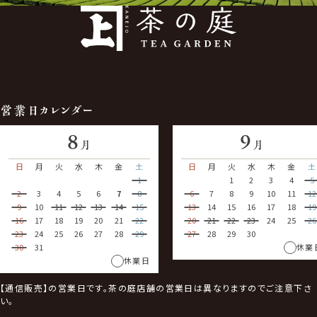
営業日カレンダー
8
9
月
月
日
月
火
水
木
金
土
日
月
火
水
木
金
土
1
1
2
3
4
5
2
3
4
5
6
7
8
6
7
8
9
10
11
12
9
10
11
12
13
14
15
13
14
15
16
17
18
19
16
17
18
19
20
21
22
20
21
22
23
24
25
26
23
24
25
26
27
28
29
27
28
29
30
30
31
休業
休業日
【通信販売】の営業日です。茶の庭店舗の営業日は異なりますのでご注意下さ
い。