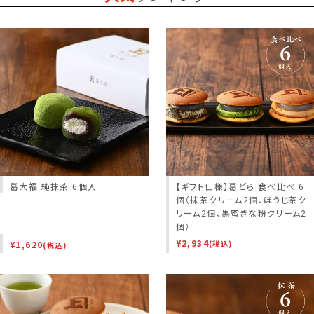
葛大福 純抹茶 6個入
【ギフト仕様】葛どら 食べ比べ 6
個（抹茶クリーム2個、ほうじ茶ク
リーム2個、黒蜜きな粉クリーム2
個）
¥
2,934
¥
1,620
(税込)
(税込)