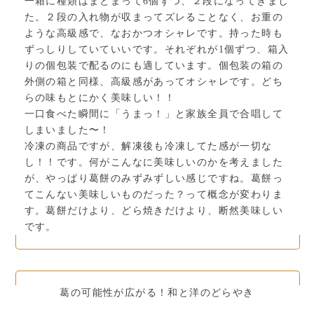
一箱に種類はまとまって6個ずつ、２段になってきまし
た。２段の入れ物が収まってズレることなく、お重の
ような高級感で、なおかつオシャレです。持った時も
ずっしりしていていいです。それぞれが1個ずつ、箱入
りの個包装で配るのにも適しています。個包装の箱の
外側の箱と同様、高級感があってオシャレです。どち
らの味もとにかく美味しい！！
一口食べた瞬間に「うまっ！」と家族全員で合唱して
しまいました〜！
冷凍の商品ですが、解凍後も冷凍してた感が一切な
し！！です。何がこんなに美味しいのかを考えました
が、やっぱり葛餅のみずみずしい感じですね。葛餅っ
てこんない美味しいものだった？って概念が変わりま
す。葛餅だけより、どら焼きだけより、断然美味しい
です。
葛の可能性が広がる！和と洋のどらやき