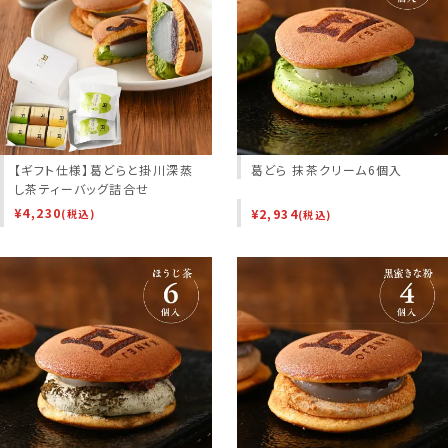
【ギフト仕様】葛どらと掛川深蒸
葛どら 抹茶クリーム6個入
し茶ティーバッグ詰合せ
¥
4,230
¥
2,934
(税込)
(税込)