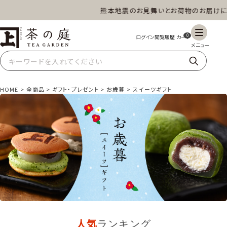
熊本地震のお見舞いとお荷物のお届けについて
茶の庭オンラインショップ
ギフト
特上高級茶
深蒸し茶
水出し茶
0
玄米茶
ほうじ茶
抹茶
紅茶
HOME
全商品
ギフト・プレゼント
お歳暮
スイーツギフト
スイーツ
雑貨
業務用
商品一覧
人気
ランキング